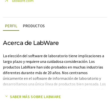
labware.com
PERFIL
PRODUCTOS
Acerca de LabWare
La elección del software de laboratorio tiene implicaciones a
largo plazo y requiere una cuidadosa consideración. Los
productos LabWare han sido probados en muchas industrias
diferentes durante más de 20 años. Nos centramos
únicamente en el software de información de laboratorio y
desarrollamos una única línea de productos bien pensada. Los
principales productos de nuestra Plataforma Empresarial de
Laboratorio (ELP) son LabWare LIMS y LabWare ELN.
SABER MÁS SOBRE LABWARE
LabWare nunca ha confiado en el crecimiento a través de