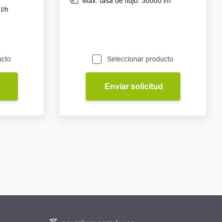
Máx. tasa de flujo: 30000 l/h
l/h
ucto
Seleccionar producto
d
Enviar solicitud