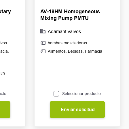
otary
AV-18HM Homogeneous
Mixing Pump PMTU
Adamant Valves
ivos
bombas mezcladoras
acia
,
Alimentos
,
Bebidas
,
Farmacia
l/h
ucto
Seleccionar producto
d
Enviar solicitud