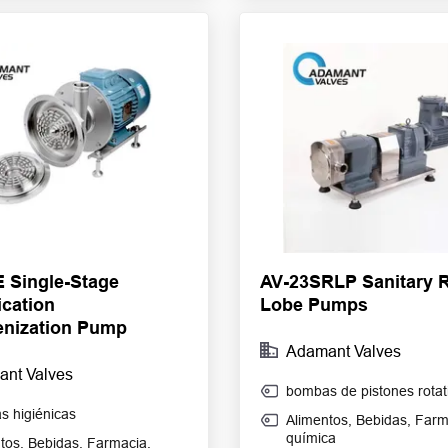
 Single-Stage
AV-23SRLP Sanitary R
ication
Lobe Pumps
nization Pump
Adamant Valves
nt Valves
bombas de pistones rotat
 higiénicas
Alimentos
,
Bebidas
,
Farm
química
tos
,
Bebidas
,
Farmacia
,