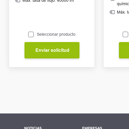
Máx. tasa de flujo: 40000 l/h
quími
Máx. t
Seleccionar producto
Enviar solicitud
NOTICIAS
EMPRESAS