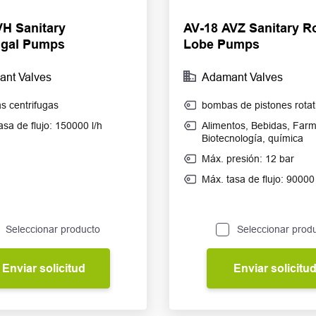
H Sanitary
AV-18 AVZ Sanitary R
ugal Pumps
Lobe Pumps
nt Valves
Adamant Valves
 centrifugas
bombas de pistones rotat
asa de flujo: 150000 l/h
Alimentos
,
Bebidas
,
Farm
Biotecnología
,
química
Máx. presión: 12 bar
Máx. tasa de flujo: 90000 
Seleccionar producto
Seleccionar prod
Enviar solicitud
Enviar solicitu