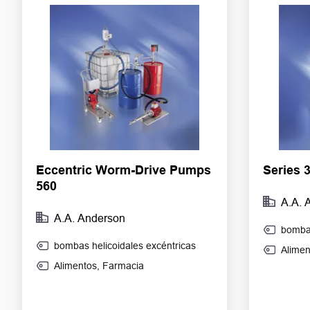
Eccentric Worm-Drive Pumps
Series 
560
A.A. 
A.A. Anderson
bomba
bombas helicoidales excéntricas
Alimen
Alimentos
,
Farmacia