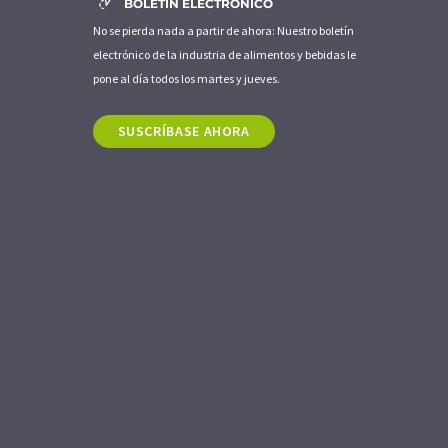
BOLETÍN ELECTRÓNICO
No se pierda nada a partir de ahora: Nuestro boletín
electrónico de la industria de alimentos y bebidas le
pone al día todos los martes y jueves.
SUSCRÍBASE AHORA