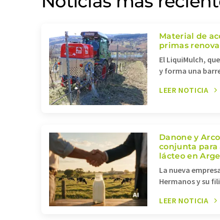
Noticias más recient
Material de ac
primas renovab
El LiquiMulch, que
y forma una barre
LEER NOTICIA
Danone y Arco
conjunta para
lácteo en Arg
La nueva empresa
Hermanos y su fil
LEER NOTICIA