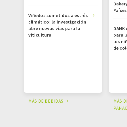
Bakery
Países
Viñedos sometidos a estrés
climático: la investigación
abre nuevas vías para la
DANK e
viticultura
para l
los ni
de col
MÁS DE
BEBIDAS
MÁS D
PANAD