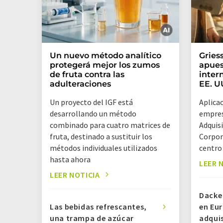
Un nuevo método analítico
Gries
protegerá mejor los zumos
apues
de fruta contra las
inter
adulteraciones
EE. U
Un proyecto del IGF está
Aplicac
desarrollando un método
empresa
combinado para cuatro matrices de
Adquis
fruta, destinado a sustituir los
Corpor
métodos individuales utilizados
centro
hasta ahora
LEER 
LEER NOTICIA
Dacke 
Las bebidas refrescantes,
en Eu
una trampa de azúcar
adquis