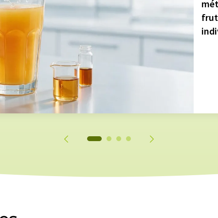
mét
fru
indi