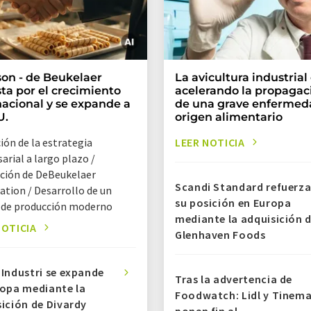
son - de Beukelaer
La avicultura industrial
ta por el crecimiento
acelerando la propagac
nacional y se expande a
de una grave enfermed
U.
origen alimentario
ión de la estrategia
LEER NOTICIA
rial a largo plazo /
ición de DeBeukelaer
Scandi Standard refuerz
ation / Desarrollo de un
su posición en Europa
 de producción moderno
mediante la adquisición 
NOTICIA
Glenhaven Foods
Industri se expande
Tras la advertencia de
ropa mediante la
Foodwatch: Lidl y Tinem
ición de Divardy
ponen fin al