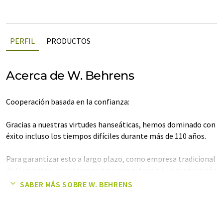
PERFIL
PRODUCTOS
Acerca de W. Behrens
Cooperación basada en la confianza:
Gracias a nuestras virtudes hanseáticas, hemos dominado con
éxito incluso los tiempos difíciles durante más de 110 años.
Para garantizar esto a largo plazo, como empresa tradicional
de Hamburgo, concedemos gran importancia a la cooperación
estrecha y confiada con nuestros socios comerciales, ya que es
SABER MÁS SOBRE W. BEHRENS
la única forma de analizar los mercados mundiales y ofrecer a
nuestros clientes un apoyo ventajoso.