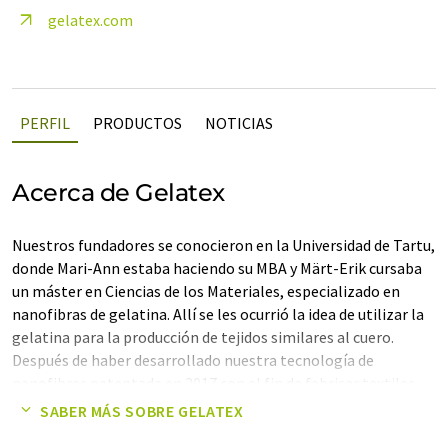
gelatex.com
PERFIL
PRODUCTOS
NOTICIAS
Acerca de Gelatex
Nuestros fundadores se conocieron en la Universidad de Tartu,
donde Mari-Ann estaba haciendo su MBA y Märt-Erik cursaba
un máster en Ciencias de los Materiales, especializado en
nanofibras de gelatina. Allí se les ocurrió la idea de utilizar la
gelatina para la producción de tejidos similares al cuero.
Después de haber desarrollado nuestra tecnología de
nanofibras patentada en 2017 con el fin de fabricar textiles
similares al cuero, en 2020 nos dimos cuenta de que la misma
SABER MÁS SOBRE GELATEX
tecnología podría utilizarse para producir una variedad de