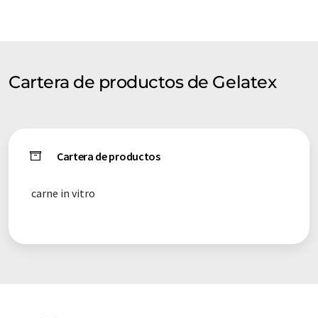
nanomateriales. Ahora, nos centramos en el desarrollo de
materiales nanofibrosos para aplicaciones novedosas en
medicina, alimentación, textiles, filtración e industrias
energéticas, entre otras.
Cartera de productos de Gelatex
Cartera de productos
carne in vitro