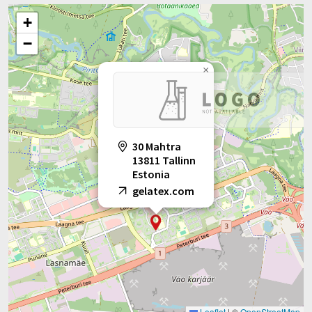
+
−
×
30 Mahtra
13811 Tallinn
Estonia
gelatex.com
Leaflet
|
©
OpenStreetMap