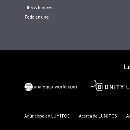
Libros blancos
Todo en uno
L
Anúnciese en LUMITOS
Acerca de LUMITOS
A