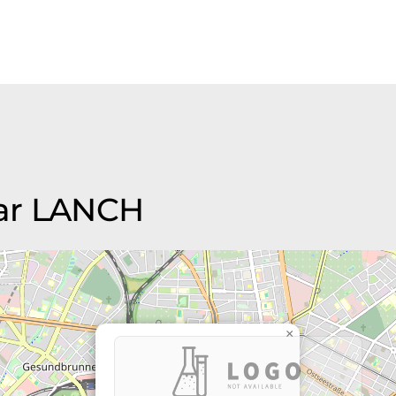
rar LANCH
×