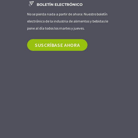
BOLETÍN ELECTRÓNICO
No se pierda nada a partir de ahora: Nuestro boletín
electrónico de la industria de alimentos y bebidas le
pone al día todos los martes y jueves.
SUSCRÍBASE AHORA