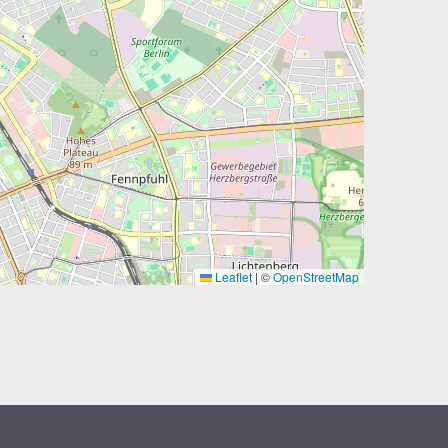
Leaflet
|
©
OpenStreetMap