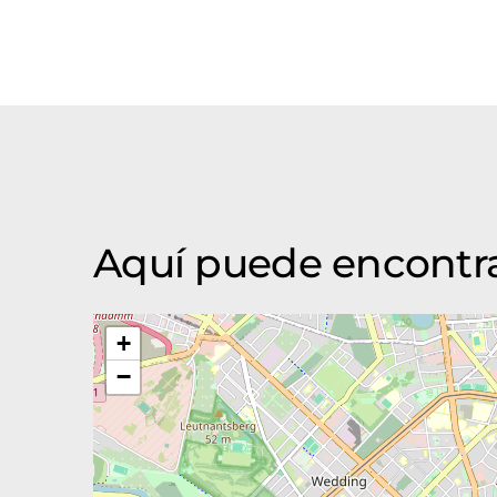
Aquí puede encont
+
−