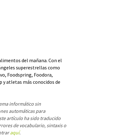
alimentos del mañana. Con el
 ángeles superestrellas como
ovo, Foodspring, Foodora,
ap y atletas más conocidos de
tema informático sin
ones automáticas para
e artículo ha sido traducido
rores de vocabulario, sintaxis o
ntrar
aquí
.