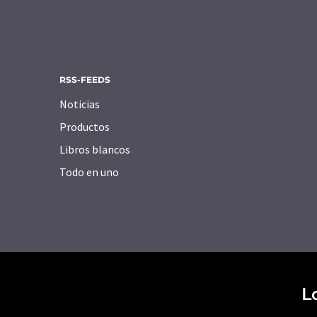
RSS-FEEDS
Noticias
Productos
Libros blancos
Todo en uno
L