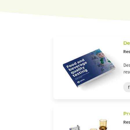
De
Res
Des
res
f
Pr
Res