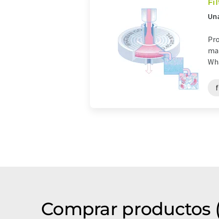
Fi
Una
Pro
man
Wha
f
Comprar productos (f