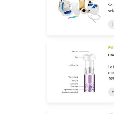
Sol
sel
f
Fi
Hac
La 
opc
40%
f