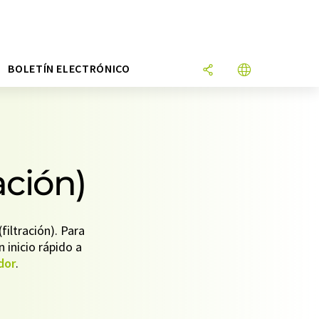
N
BOLETÍN ELECTRÓNICO
ación)
iltración). Para
n inicio rápido a
dor
.