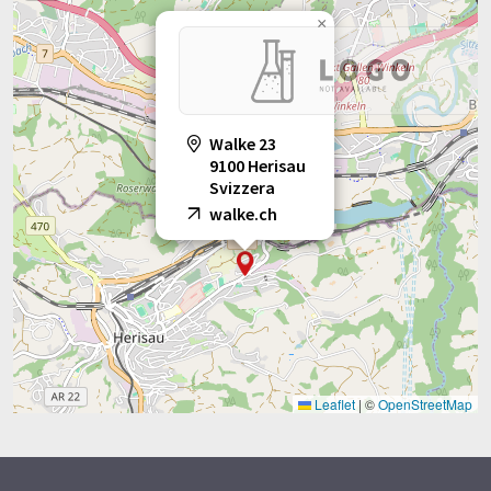
×
Walke 23
9100 Herisau
Svizzera
walke.ch
Leaflet
|
©
OpenStreetMap