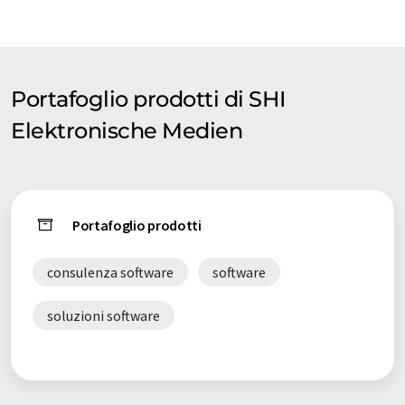
tradotto con traduzione automatica, è possibile che contenga
errori di vocabolario, sintassi o grammatica. L'articolo originale
in Inglese può essere trovato
qui
.
Portafoglio prodotti di SHI
Elektronische Medien
Portafoglio prodotti
consulenza software
software
soluzioni software