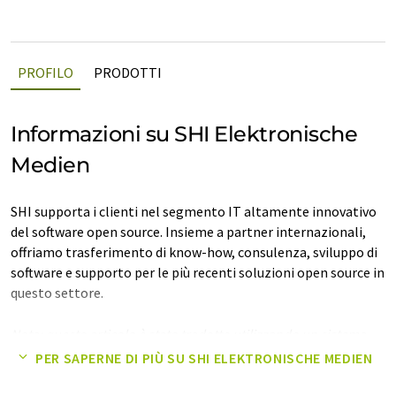
PROFILO
PRODOTTI
Informazioni su SHI Elektronische
Medien
SHI supporta i clienti nel segmento IT altamente innovativo
del software open source. Insieme a partner internazionali,
offriamo trasferimento di know-how, consulenza, sviluppo di
software e supporto per le più recenti soluzioni open source in
questo settore.
Nota: questo articolo è stato tradotto utilizzando un sistema
informatico senza intervento umano. LUMITOS offre queste
PER SAPERNE DI PIÙ SU SHI ELEKTRONISCHE MEDIEN
traduzioni automatiche per presentare una gamma più ampia
di presentazioni aziendali. Poiché questo articolo è stato