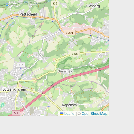
Leaflet
|
©
OpenStreetMap