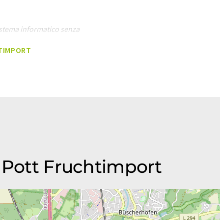
sistema informatico senza
utomatiche per presentare una
HTIMPORT
esto articolo è stato tradotto
rori di vocabolario, sintassi o
 trovato
qui
.
r Pott Fruchtimport