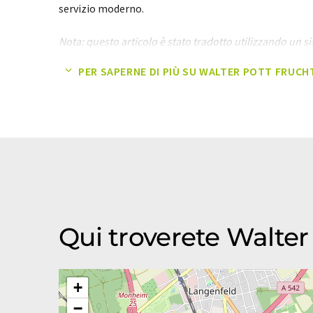
servizio moderno.
Nota: questo articolo è stato tradotto utilizzando un 
intervento umano. LUMITOS offre queste traduzioni a
PER SAPERNE DI PIÙ SU WALTER POTT FRUC
gamma più ampia di presentazioni aziendali. Poiché qu
con traduzione automatica, è possibile che contenga er
grammatica. L'articolo originale in Inglese può essere
Qui troverete Walte
+
−