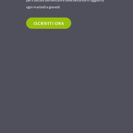
per il settore alimentare e delle bevande vi aggiorna
ogni martedì e giovedì.
ISCRIVITI ORA