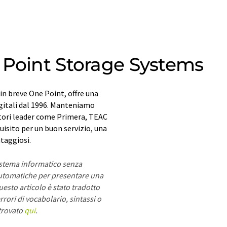
 Point Storage Systems
n breve One Point, offre una
gitali dal 1996. Manteniamo
ttori leader come Primera, TEAC
isito per un buon servizio, una
ntaggiosi.
sistema informatico senza
utomatiche per presentare una
esto articolo è stato tradotto
rori di vocabolario, sintassi o
 trovato
qui
.