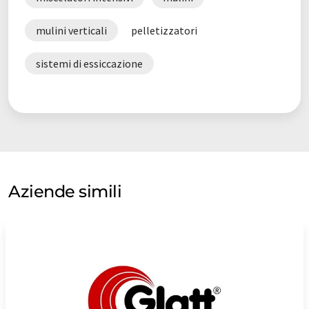
"macinazione fine". Una scelta notevolmente ampliata di
diversi sistemi di macinazione offre ora al cliente alternative
mulini verticali
pelletizzatori
che offrono soluzioni tecniche ed economiche adattate in
modo ottimale all'applicazione.
sistemi di essiccazione
Nota: questo articolo è stato tradotto utilizzando un sistema
informatico senza intervento umano. LUMITOS offre queste
traduzioni automatiche per presentare una gamma più ampia
di presentazioni aziendali. Poiché questo articolo è stato
tradotto con traduzione automatica, è possibile che contenga
errori di vocabolario, sintassi o grammatica. L'articolo originale
in Inglese può essere trovato
qui
.
Aziende simili