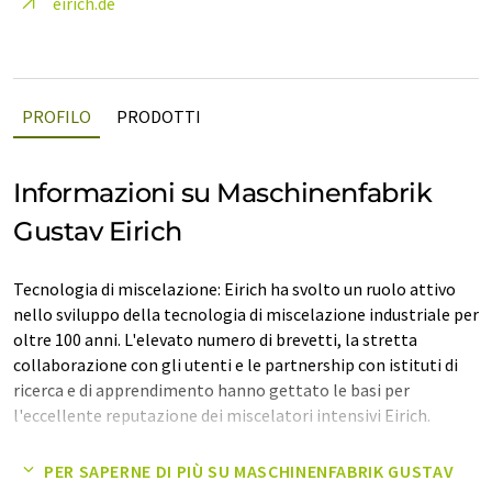
eirich.de
PROFILO
PRODOTTI
Informazioni su Maschinenfabrik
Gustav Eirich
Tecnologia di miscelazione: Eirich ha svolto un ruolo attivo
nello sviluppo della tecnologia di miscelazione industriale per
oltre 100 anni. L'elevato numero di brevetti, la stretta
collaborazione con gli utenti e le partnership con istituti di
ricerca e di apprendimento hanno gettato le basi per
l'eccellente reputazione dei miscelatori intensivi Eirich.
Tecnologia di essiccazione: La gamma di opzioni per
PER SAPERNE DI PIÙ SU MASCHINENFABRIK GUSTAV
esercitare un controllo più accurato sulle proprietà del