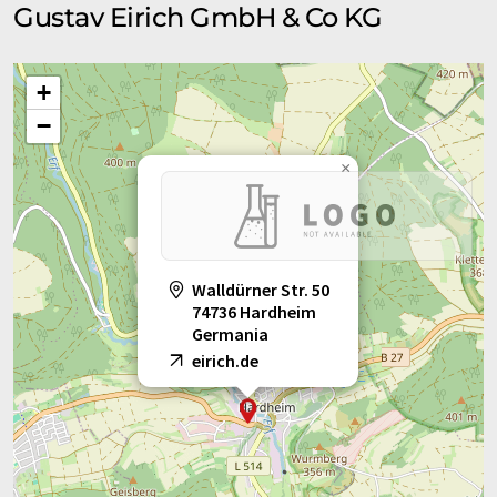
Gustav Eirich GmbH & Co KG
+
−
×
Walldürner Str. 50
74736 Hardheim
Germania
eirich.de