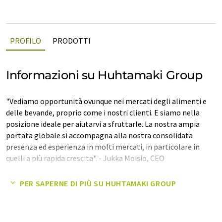
PROFILO
PRODOTTI
Informazioni su Huhtamaki Group
"Vediamo opportunità ovunque nei mercati degli alimenti e
delle bevande, proprio come i nostri clienti. E siamo nella
posizione ideale per aiutarvi a sfruttarle. La nostra ampia
portata globale si accompagna alla nostra consolidata
presenza ed esperienza in molti mercati, in particolare in
quelli a più rapida crescita". - Jukka Moisio, CEO
In Huhtamaki vogliamo crescere come i nostri clienti. È per
PER SAPERNE DI PIÙ SU HUHTAMAKI GROUP
questo che definiamo il nostro scopo come quello di aiutare
grandi prodotti a raggiungere più persone, più facilmente.