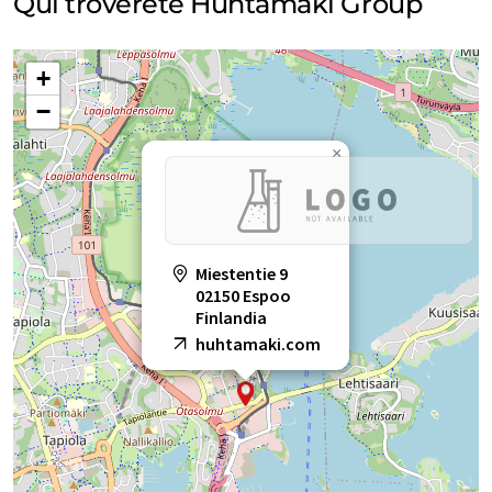
Qui troverete Huhtamaki Group
+
−
×
Miestentie 9
02150 Espoo
Finlandia
huhtamaki.com