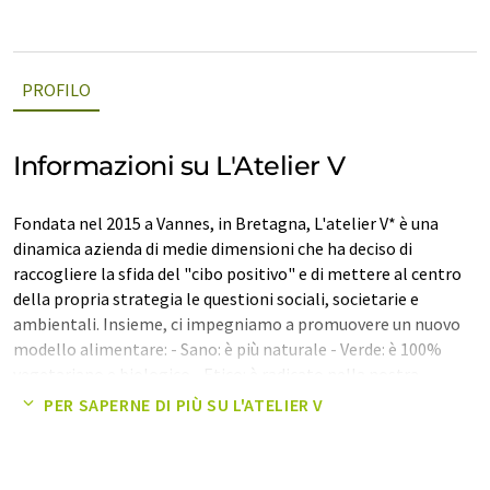
PROFILO
Informazioni su L'Atelier V
Fondata nel 2015 a Vannes, in Bretagna, L'atelier V* è una
dinamica azienda di medie dimensioni che ha deciso di
raccogliere la sfida del "cibo positivo" e di mettere al centro
della propria strategia le questioni sociali, societarie e
ambientali. Insieme, ci impegniamo a promuovere un nuovo
modello alimentare: - Sano: è più naturale - Verde: è 100%
vegetariano e biologico - Etico: è radicato nella nostra
regione Offrendo una gamma di ricette gourmet vegetariane
PER SAPERNE DI PIÙ SU L'ATELIER V
e biologiche¹, con un'ampia percentuale di legumi e verdure,
vogliamo mettere nella giusta luce questi semi nutrienti e
sostenibili. ¹ Disponibile per la vendita al dettaglio (vasetto