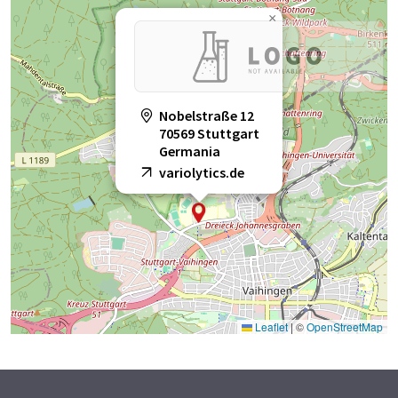
×
Nobelstraße 12
70569 Stuttgart
Germania
variolytics.de
Leaflet
|
©
OpenStreetMap