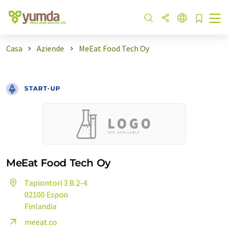
Casa
Aziende
MeEat Food Tech Oy
START-UP
MeEat Food Tech Oy
Tapiontori 3 B 2-4
02100 Espoo
Finlandia
meeat.co