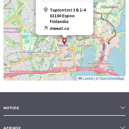
Tapiontori 3 B 2-4
02100 Espoo
Finlandia
meeat.co
Leaflet
|
©
OpenStreetMap
NOTIZIE
AZIENDE