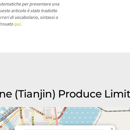
utomatiche per presentare una
esto articolo è stato tradotto
rori di vocabolario, sintassi o
 trovato
qui
.
ne (Tianjin) Produce Limi
×