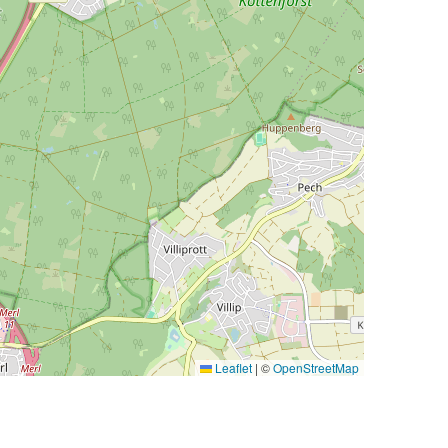
Leaflet
|
©
OpenStreetMap