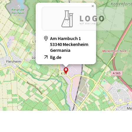
×
Am Hambuch 1
53340 Meckenheim
Germania
llg.de