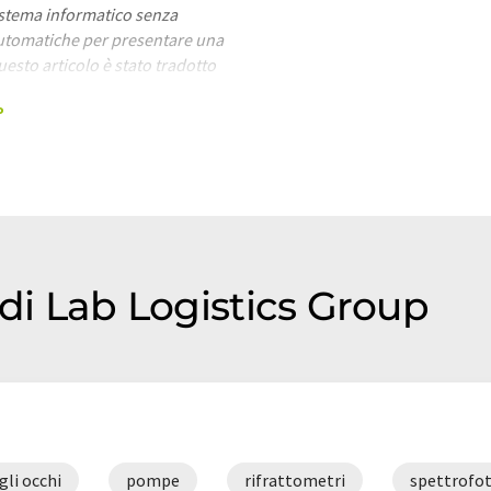
sistema informatico senza
utomatiche per presentare una
esto articolo è stato tradotto
rori di vocabolario, sintassi o
P
 trovato
qui
.
 di Lab Logistics Group
gli occhi
pompe
rifrattometri
spettrofot