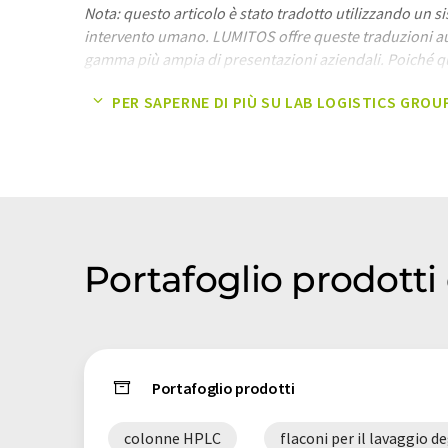
Nota: questo articolo è stato tradotto utilizzando un 
intervento umano. LUMITOS offre queste traduzioni a
gamma più ampia di presentazioni aziendali. Poiché qu
con traduzione automatica, è possibile che contenga er
PER SAPERNE DI PIÙ SU LAB LOGISTICS GROU
grammatica. L'articolo originale in Inglese può essere
Portafoglio prodotti
Portafoglio prodotti
colonne HPLC
flaconi per il lavaggio de