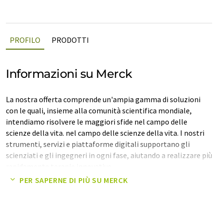
PROFILO
PRODOTTI
Informazioni su Merck
La nostra offerta comprende un'ampia gamma di soluzioni
con le quali, insieme alla comunità scientifica mondiale,
intendiamo risolvere le maggiori sfide nel campo delle
scienze della vita. nel campo delle scienze della vita. I nostri
strumenti, servizi e piattaforme digitali supportano gli
scienziati e gli ingegneri in ogni fase, aiutando a realizzare più
rapidamente terapie innovative.
PER SAPERNE DI PIÙ SU MERCK
Nota: questo articolo è stato tradotto utilizzando un sistema
informatico senza intervento umano. LUMITOS offre queste
traduzioni automatiche per presentare una gamma più ampia