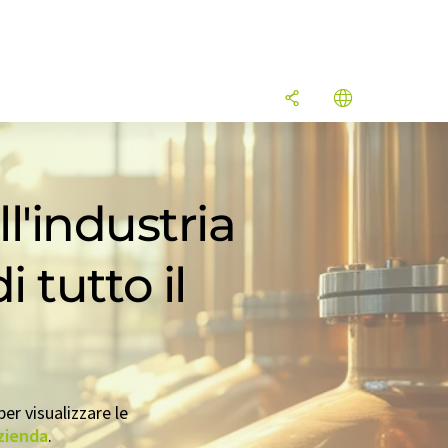
ll'industria
 tutto il
er visualizzare le
azienda
.