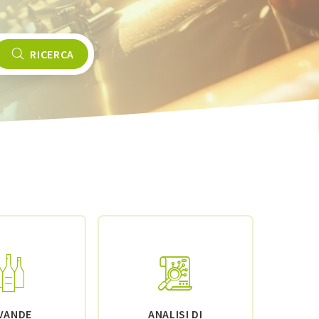
RICERCA
VANDE
ANALISI DI
MAT