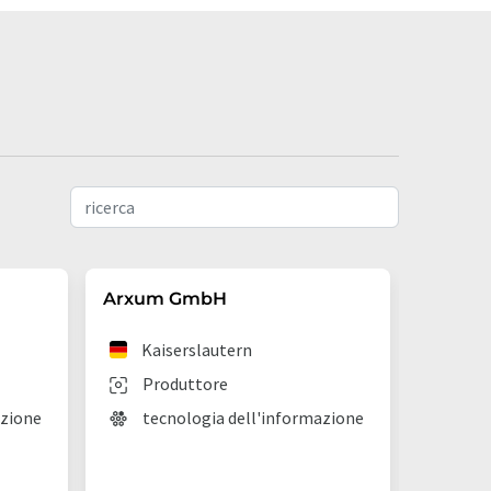
Arxum GmbH
ADDIP
Kaiserslautern
Saa
Produttore
Pro
azione
tecnologia dell'informazione
Tec