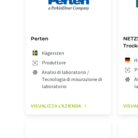
Perten
NETZ
Troc
Hägersten
H
Produttore
P
Analisi di laboratorio /
Tecnologia di misurazione di
A
laboratorio
l
VISUALIZZA L'AZIENDA
VISUA