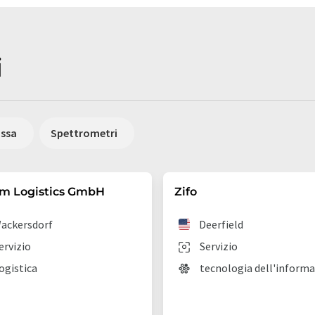
i
assa
Spettrometri
em Logistics GmbH
Zifo
ackersdorf
Deerfield
ervizio
Servizio
ogistica
tecnologia dell'inform