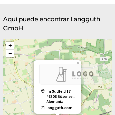
Aquí puede encontrar Langguth
GmbH
+
−
×
Im Südfeld 17
48308 Bösensell
Alemania
langguth.com