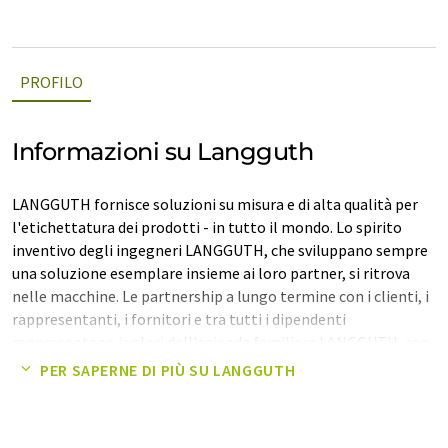
PROFILO
Informazioni su Langguth
LANGGUTH fornisce soluzioni su misura e di alta qualità per
l'etichettatura dei prodotti - in tutto il mondo. Lo spirito
inventivo degli ingegneri LANGGUTH, che sviluppano sempre
una soluzione esemplare insieme ai loro partner, si ritrova
nelle macchine. Le partnership a lungo termine con i clienti, i
rappresentanti, i fornitori e tra tutti i dipendenti
rappresentano i valori dell'azienda familiare LANGGUTH, con
oltre 80 anni di tradizione.
PER SAPERNE DI PIÙ SU LANGGUTH
Nota: questo articolo è stato tradotto utilizzando un sistema
informatico senza intervento umano. LUMITOS offre queste