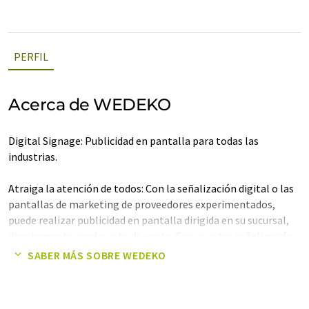
PERFIL
Acerca de WEDEKO
Digital Signage: Publicidad en pantalla para todas las
industrias.
Atraiga la atención de todos: Con la señalización digital o las
pantallas de marketing de proveedores experimentados,
puede realizar publicidad en pantalla dirigida en su sucursal,
directamente en el punto de venta. Con nuestra señalización
digital inteligentemente integrada, usted demuestra que
SABER MÁS SOBRE WEDEKO
tiene estilo y sabe lo que le gusta a sus clientes. No sólo
cuando se trata de productos propios, que puede presentar de
forma óptima en grandes pantallas de su tienda como parte