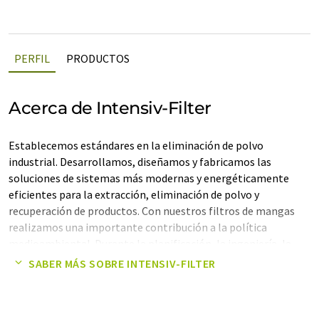
PERFIL
PRODUCTOS
Acerca de Intensiv-Filter
Establecemos estándares en la eliminación de polvo
industrial. Desarrollamos, diseñamos y fabricamos las
soluciones de sistemas más modernas y energéticamente
eficientes para la extracción, eliminación de polvo y
recuperación de productos. Con nuestros filtros de mangas
realizamos una importante contribución a la política
medioambiental. Durante la planificación, la ingeniería, la
producción propia, la instalación, la puesta en marcha y el
SABER MÁS SOBRE INTENSIV-FILTER
servicio, tenemos en cuenta las características técnicas de los
procesos de producción y nos ocupamos de todos los detalles
en la gestión del proyecto. El diseño y la producción, la