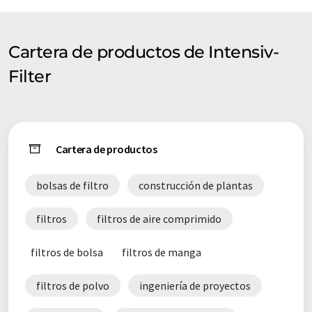
logística y el montaje se registran en un programa
meticuloso. Controles permanentes de calidad y producción,
coordinados por un equipo de ingenieros y técnicos bien
Cartera de productos de Intensiv-
ensayados, acompañaron todo el curso del proyecto.
Aproveche nuestro liderazgo tecnológico en la eliminación de
Filter
polvo industrial y nuestro know-how en filtros de mangas de
alto rendimiento.
Cartera de productos
bolsas de filtro
construcción de plantas
filtros
filtros de aire comprimido
filtros de bolsa
filtros de manga
filtros de polvo
ingeniería de proyectos