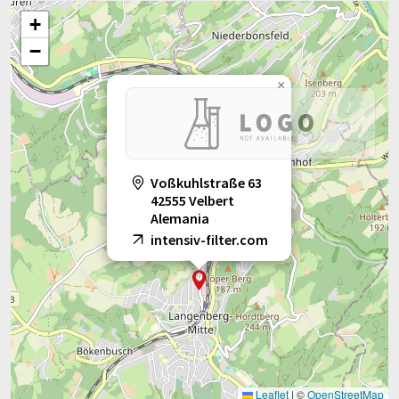
+
−
×
Voßkuhlstraße 63
42555 Velbert
Alemania
intensiv-filter.com
Leaflet
|
©
OpenStreetMap