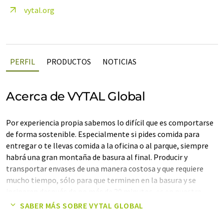
vytal.org
PERFIL
PRODUCTOS
NOTICIAS
Acerca de VYTAL Global
Por experiencia propia sabemos lo difícil que es comportarse
de forma sostenible. Especialmente si pides comida para
entregar o te llevas comida a la oficina o al parque, siempre
habrá una gran montaña de basura al final. Producir y
transportar envases de una manera costosa y que requiere
mucho tiempo, sólo para que terminen en la basura y se
incineren después de no más de 30 minutos, es en nuestra
opinión un enorme desperdicio de recursos. Fundamos VYTAL
SABER MÁS SOBRE VYTAL GLOBAL
como un sistema digital reutilizable para ofrecer finalmente