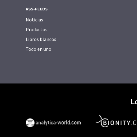
RSS-FEEDS
Noticias
Productos
Libros blancos
Todo en uno
L