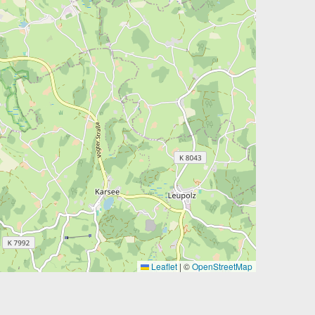
Leaflet
|
©
OpenStreetMap