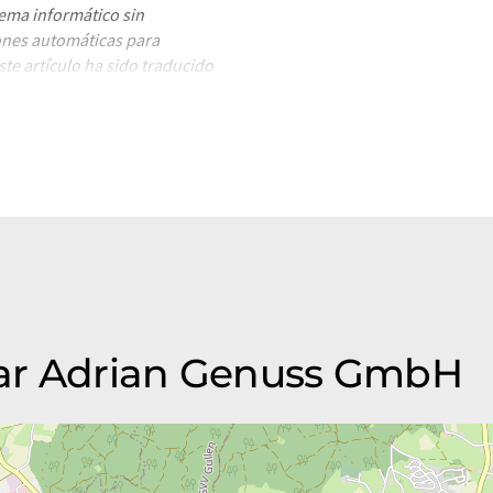
tema informático sin
ones automáticas para
e artículo ha sido traducido
rores de vocabulario, sintaxis o
ntrar
aquí
.
ar Adrian Genuss GmbH