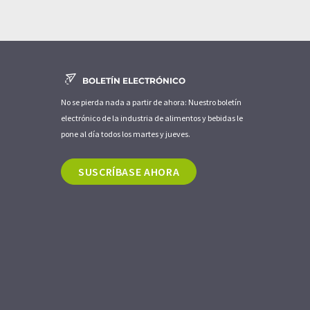
BOLETÍN ELECTRÓNICO
No se pierda nada a partir de ahora: Nuestro boletín
electrónico de la industria de alimentos y bebidas le
pone al día todos los martes y jueves.
SUSCRÍBASE AHORA