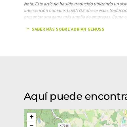
Nota: Este artículo ha sido traducido utilizando un sis
intervención humana. LUMITOS ofrece estas traducci
presentar una gama más amplia de empresas. Como est
con traducción automática, es posible que contenga er
SABER MÁS SOBRE ADRIAN GENUSS
gramática. El artículo original en Inglés se puede enco
Aquí puede encontr
+
−