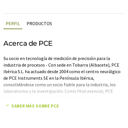
PERFIL
PRODUCTOS
Acerca de PCE
Su socio en tecnología de medición de precisión para la
industria de procesos - Con sede en Tobarra (Albacete), PCE
Ibérica S.L. ha actuado desde 2004 como el centro neurálgico
de PCE Instruments SE en la Península Ibérica,
consolidándose como un socio fiable para la industria, los
laboratorios y la investigación. Como filial esencial, PCE
Ibérica representa la totalidad del porfolio de las empresas
pertenecientes a PCE Instruments SE. Esto incluye no solo un
SABER MÁS SOBRE PCE
amplio espectro de soluciones propias en tecnología de
medición, regulación y pesaje, sino también los productos
especializados de A & P Instruments GmbH, Drive Test GmbH