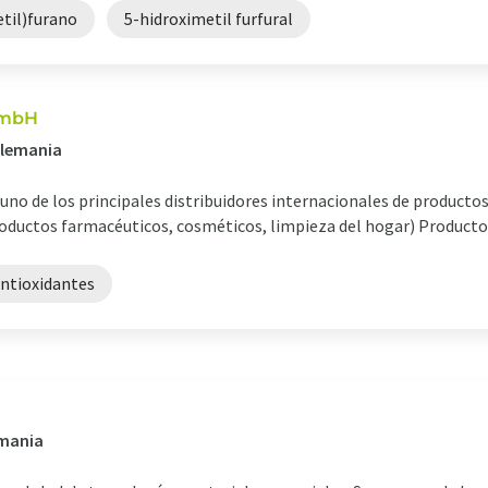
etil)furano
5-hidroximetil furfural
GmbH
Alemania
no de los principales distribuidores internacionales de productos
roductos farmacéuticos, cosméticos, limpieza del hogar) Productos, 
ntioxidantes
emania