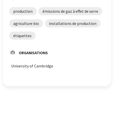
un plus large éventail d'actualités. Comme cet article a
été traduit avec traduction automatique, il est possible
production
émissions de gaz à effet de serre
qu'il contienne des erreurs de vocabulaire, de syntaxe ou
de grammaire. L'article original dans Anglais peut être
agriculture bio
installations de production
trouvé
ici
.
étiquettes
ORGANISATIONS
University of Cambridge