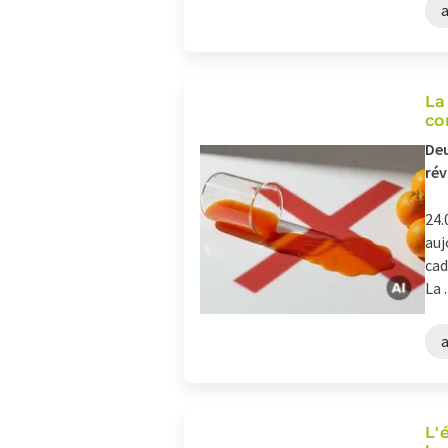
La
co
Deu
ré
24.
auj
cad
La .
a
L'