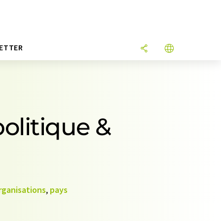
ETTER
olitique &
rganisations
,
pays