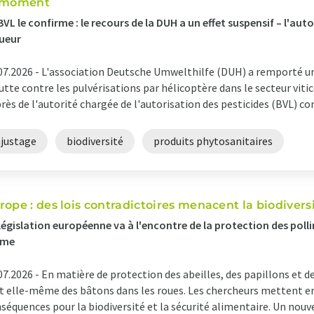
 moment
BVL le confirme : le recours de la DUH a un effet suspensif – l'au
ueur
07.2026 -
L'association Deutsche Umwelthilfe (DUH) a remporté un
lutte contre les pulvérisations par hélicoptère dans le secteur vit
rès de l'autorité chargée de l'autorisation des pesticides (BVL) con
ajustage
biodiversité
produits phytosanitaires
rope : des lois contradictoires menacent la biodiversi
législation européenne va à l'encontre de la protection des pollin
me
07.2026 -
En matière de protection des abeilles, des papillons et de
 elle-même des bâtons dans les roues. Les chercheurs mettent en
séquences pour la biodiversité et la sécurité alimentaire. Un nou