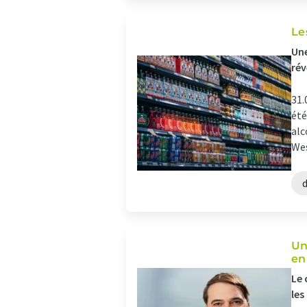
Le
Un
rév
31.
été
alc
Wes
Un
en
Le 
les