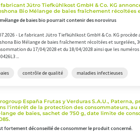
 fabricant Jütro Tiefkühlkost GmbH & Co. KG annonce
eshona Bio Mélange de baies fraîchement récoltées et
mélange de baies bio pourrait contenir des norovirus
07.2026 -
Le fabricant Jütro Tiefkühlkost GmbH & Co. KG procède a
shona Bio Mélange de baies fraîchement récoltées et surgelées, 30
sommation du 17/04/2028 et du 18/04/2028 ainsi que les numéros
0426L3 ...
baies
contrôle de qualité
maladies infectieuses
rogroup España Frutas y Verduras S.A.U., Paterna, pro
ns l'intérêt de la protection des consommateurs, au r
lange de baies, sachet de 750 g, date limite de cons
085.
est fortement déconseillé de consommer le produit concerné.