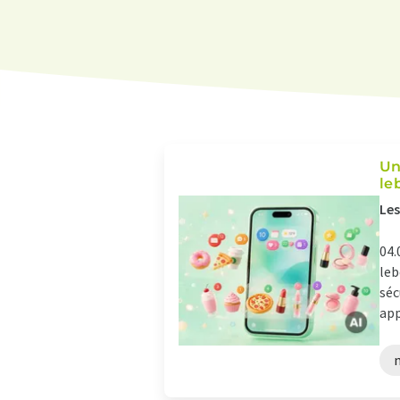
Un
le
Les
04.
leb
séc
app