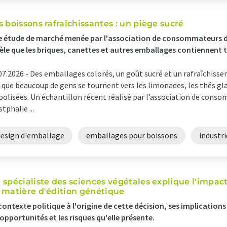
s boissons rafraîchissantes : un piège sucré
e étude de marché menée par l'association de consommateurs 
èle que les briques, canettes et autres emballages contiennent 
07.2026 -
Des emballages colorés, un goût sucré et un rafraîchisse
 que beaucoup de gens se tournent vers les limonades, les thés gl
oolisées. Un échantillon récent réalisé par l’association de con
tphalie ...
design d'emballage
emballages pour boissons
industri
 spécialiste des sciences végétales explique l'impact
 matière d'édition génétique
contexte politique à l'origine de cette décision, ses implicatio
 opportunités et les risques qu'elle présente.