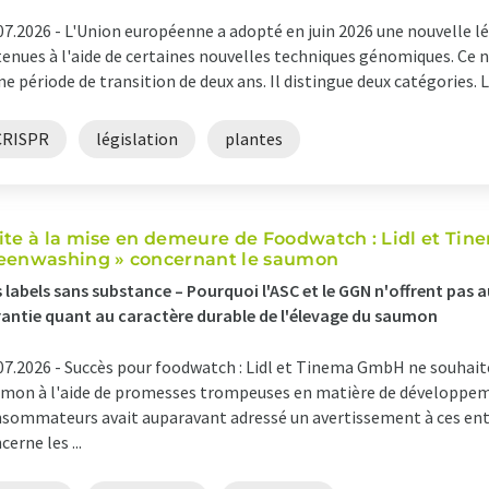
07.2026 -
L'Union européenne a adopté en juin 2026 une nouvelle lé
enues à l'aide de certaines nouvelles techniques génomiques. Ce no
ne période de transition de deux ans. Il distingue deux catégories. Le
CRISPR
législation
plantes
ite à la mise en demeure de Foodwatch : Lidl et Tin
eenwashing » concernant le saumon
 labels sans substance – Pourquoi l'ASC et le GGN n'offrent pa
antie quant au caractère durable de l'élevage du saumon
07.2026 -
Succès pour foodwatch : Lidl et Tinema GmbH ne souhaiten
mon à l'aide de promesses trompeuses en matière de développeme
sommateurs avait auparavant adressé un avertissement à ces ent
cerne les ...