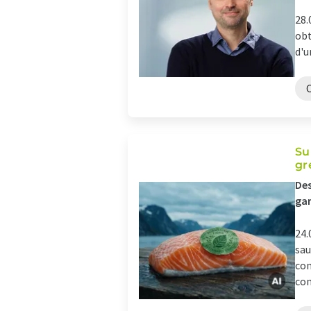
28.
obt
d'u
Su
gr
Des
gar
24.
sau
con
con