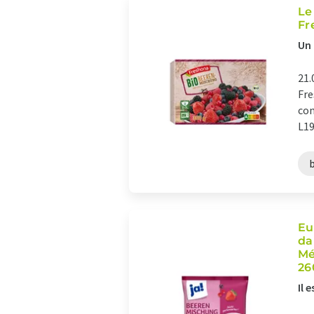
Le
Fr
Un 
21.
Fre
con
L19
Eu
da
Mé
26
Il 