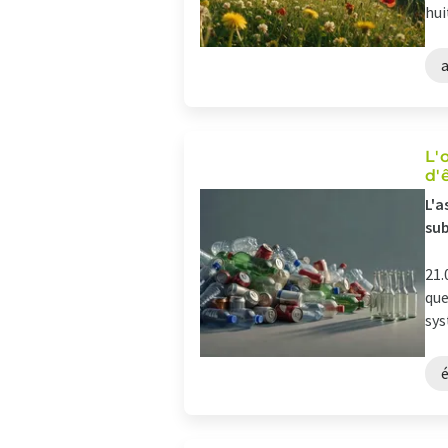
huit
a
L'
d'
L'a
sub
21.
que
sys