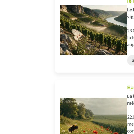
le
Le 
vig
23.
la 
aup
Eu
La 
mê
22.
met
con