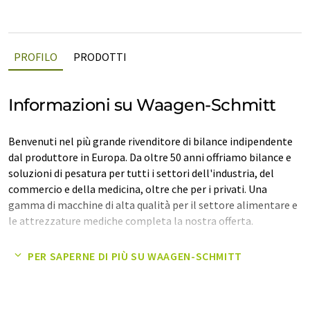
PROFILO
PRODOTTI
Informazioni su Waagen-Schmitt
Benvenuti nel più grande rivenditore di bilance indipendente
dal produttore in Europa. Da oltre 50 anni offriamo bilance e
soluzioni di pesatura per tutti i settori dell'industria, del
commercio e della medicina, oltre che per i privati. Una
gamma di macchine di alta qualità per il settore alimentare e
le attrezzature mediche completa la nostra offerta.
Waagen-Schmitt è composta da sette società, tra cui un
PER SAPERNE DI PIÙ SU WAAGEN-SCHMITT
produttore di bilance, con oltre 350 dipendenti ad Amburgo,
Hannover, Schwerin, Brüsewitz e Carlow.