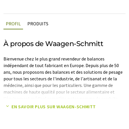
PROFIL
PRODUITS
À propos de Waagen-Schmitt
Bienvenue chez le plus grand revendeur de balances
indépendant de tout fabricant en Europe. Depuis plus de 50
ans, nous proposons des balances et des solutions de pesage
pour tous les secteurs de l'industrie, de l'artisanat et de la
médecine, ainsi que pour les particuliers. Une gamme de
machines de haute qualité pour le secteur alimentaire et
l'équipement médical complète notre gamme de produits.
EN SAVOIR PLUS SUR WAAGEN-SCHMITT
Waagen-Schmitt est dirigé par sept entreprises, dont un
fabricant de balances, et emploie plus de 350 personnes à
Hambourg, Hanovre, Schwerin, Brüsewitz et Carlow.