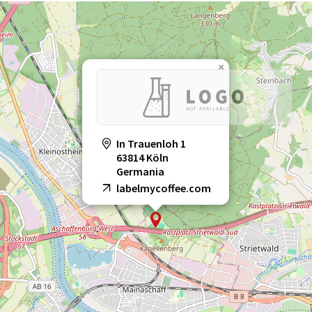
×
In Trauenloh 1
63814 Köln
Germania
labelmycoffee.com