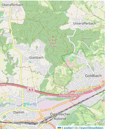
Leaflet
|
©
OpenStreetMap