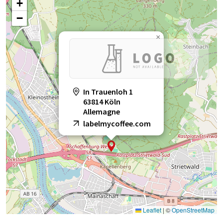
+
−
×
In Trauenloh 1
63814 Köln
Allemagne
labelmycoffee.com
Leaflet
|
©
OpenStreetMap