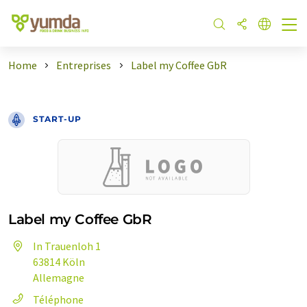
Home
Entreprises
Label my Coffee GbR
START-UP
Label my Coffee GbR
In Trauenloh 1
63814 Köln
Allemagne
Téléphone