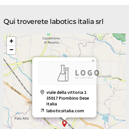
di presentazioni aziendali. Poiché questo articolo è stato
tradotto con traduzione automatica, è possibile che contenga
errori di vocabolario, sintassi o grammatica. L'articolo originale
Qui troverete labotics italia srl
in Inglese può essere trovato
qui
.
+
−
×
viale della vittoria 2
35017 Piombino Dese
Italia
laboticsitalia.com