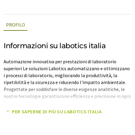
PROFILO
Informazioni su labotics italia
Automazione innovativa per prestazioni di laboratorio
superiori Le soluzioni Labotics automatizzano e ottimizzano
i processi di laboratorio, migliorando la produttività, la
ripetibilità e la sicurezza e riducendo l'impatto ambientale.
Progettate per soddisfare le diverse esigenze analitiche, le
nostre tecnologie garantiscono efficienza e precisione in ogni
fase operativa.
PER SAPERNE DI PIÙ SU LABOTICS ITALIA
Nota: questo articolo è stato tradotto utilizzando un sistema
informatico senza intervento umano. LUMITOS offre queste
traduzioni automatiche per presentare una gamma più ampia