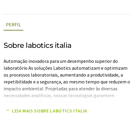
PERFIL
Sobre labotics italia
Automação inovadora para um desempenho superior do
laboratório As soluções Labotics automatizam e optimizam
os processos laboratoriais, aumentando a produtividade, a
repetibilidade e a segurança, ao mesmo tempo que reduzem o
impacto ambiental. Projetadas para atender às diversas
necessidades analíticas, nossas tecnologias garantem
eficiência e precisão em cada etapa operacional.
LEIA MAIS SOBRE LABOTICS ITALIA
Observação: Este artigo foi traduzido usando um sistema de
computador sem intervenção humana. A LUMITOS oferece
essas traduções automáticas para apresentar uma gama mais