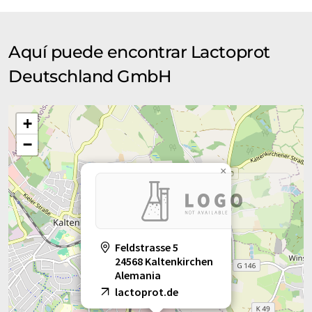
Lactoprot le invita a conocer a uno de los principales
productores de caseinatos del mundo. Hemos recopilado una
amplia gama de información sobre la empresa, sus productos,
Aquí puede encontrar Lactoprot
socios y mercados para usted.
Deutschland GmbH
+
−
×
Feldstrasse 5
24568 Kaltenkirchen
Alemania
lactoprot.de