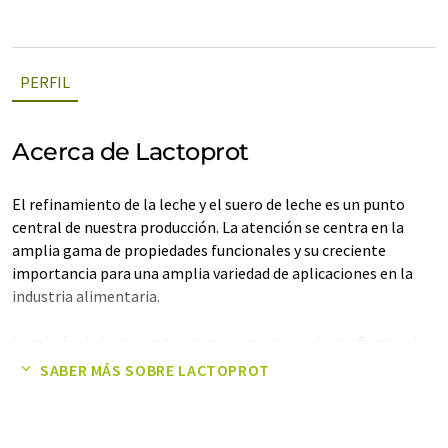
PERFIL
Acerca de Lactoprot
El refinamiento de la leche y el suero de leche es un punto
central de nuestra producción. La atención se centra en la
amplia gama de propiedades funcionales y su creciente
importancia para una amplia variedad de aplicaciones en la
industria alimentaria.
La misión de Lactoprot es ganar y mantener la confianza y la
satisfacción de nuestros clientes y desarrollar y fabricar
SABER MÁS SOBRE LACTOPROT
productos innovadores a base de leche y suero de leche que
cumplan con los más altos estándares de calidad.