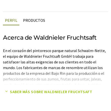
PERFIL
PRODUCTOS
Acerca de Waldnieler Fruchtsaft
En el corazón del pintoresco parque natural Schwalm-Nette,
el equipo de Waldnieler Fruchtsaft GmbH trabaja para
satisfacer las altas exigencias de sus clientes en todo el
mundo. Los fabricantes de marcas de renombre utilizan los
productos de la empresa del Bajo Rin para la producción o el
perfeccionamiento de sus zumos, frutas para untar, jaleas,
productos lácteos, alimentos para bebés, dulces y bebidas
espirituosas.
SABER MÁS SOBRE WALDNIELER FRUCHTSAFT
La competencia desarrollada durante décadas garantiza a los
clientes más exigentes la calidad certificada esperada.