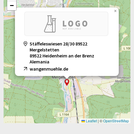
−
×
Stäffeleswiesen 28/30 89522
Mergelstetten
89522 Heidenheim an der Brenz
Alemania
wangenmuehle.de
Leaflet
|
©
OpenStreetMap