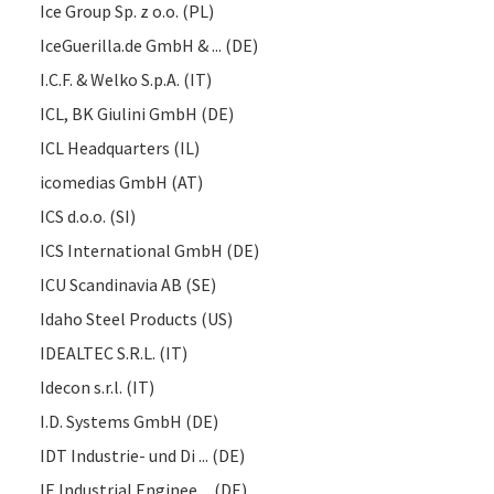
Ice Group Sp. z o.o. (PL)
IceGuerilla.de GmbH & ... (DE)
I.C.F. & Welko S.p.A. (IT)
ICL, BK Giulini GmbH (DE)
ICL Headquarters (IL)
icomedias GmbH (AT)
ICS d.o.o. (SI)
ICS International GmbH (DE)
ICU Scandinavia AB (SE)
Idaho Steel Products (US)
IDEALTEC S.R.L. (IT)
Idecon s.r.l. (IT)
I.D. Systems GmbH (DE)
IDT Industrie- und Di ... (DE)
IE Industrial Enginee ... (DE)