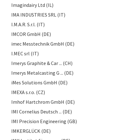
Imagindairy Ltd (IL)
IMA INDUSTRIES SRL (IT)
I.M.A.R. S.r.l. (IT)
IMCOR GmbH (DE)
imec Messtechnik GmbH (DE)
I.MEC srl (IT)
Imerys Graphite & Car ... (CH)
Imerys Metalcasting G ... (DE)
iMes Solutions GmbH (DE)
IMEXA s.r.o. (CZ)
Imhof Hartchrom GmbH (DE)
IMI Cornelius Deutsch ... (DE)
IMI Precision Engineering (GB)
IMKERGLÜCK (DE)