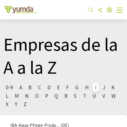
Empresas de la
A a la Z
0-9
A
B
C
D
E
F
G
H
I
J
K
L
M
N
O
P
Q
R
S
T
U
V
W
X
Y
Z
IBA-Aqua-Pflege-Produ ... (DE)