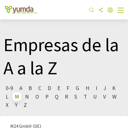
Empresas de la
A a la Z
0-9
A
B
C
D
E
F
G
H
I
J
K
L
M
N
O
P
Q
R
S
T
U
V
W
X
Y
Z
M24 GmbH (DE)