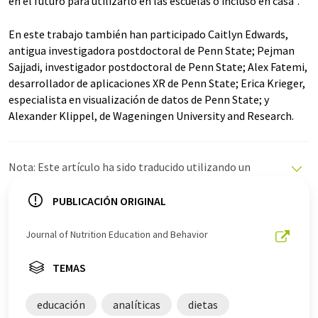
en el futuro para utilizarlo en las escuelas o incluso en casa".
En este trabajo también han participado Caitlyn Edwards,
antigua investigadora postdoctoral de Penn State; Pejman
Sajjadi, investigador postdoctoral de Penn State; Alex Fatemi,
desarrollador de aplicaciones XR de Penn State; Erica Krieger,
especialista en visualización de datos de Penn State; y
Alexander Klippel, de Wageningen University and Research.
Nota: Este artículo ha sido traducido utilizando un
sistema informático sin intervención humana. LUMITOS
ofrece estas traducciones automáticas para presentar
PUBLICACIÓN ORIGINAL
una gama más amplia de noticias de actualidad. Como
este artículo ha sido traducido con traducción
Journal of Nutrition Education and Behavior
automática, es posible que contenga errores de
vocabulario, sintaxis o gramática. El artículo original en
TEMAS
Inglés se puede encontrar
aquí
.
educación
analíticas
dietas