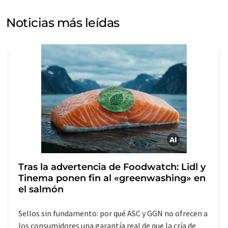
puede ponerse en contacto con usted por correo
electrónico a efectos publicitarios o de investigación de
Noticias más leídas
mercado y opinión. Puede revocar en todo momento su
consentimiento sin efecto retroactivo y sin necesidad
de indicar los motivos informando por correo postal a
LUMITOS AG, Ernst-Augustin-Str. 2, 12489 Berlín
(Alemania) o por correo electrónico a
revoke@lumitos.com
. Además, en cada correo
electrónico se incluye un enlace para anular la
suscripción al boletín informativo correspondiente.
Tras la advertencia de Foodwatch: Lidl y
Tinema ponen fin al «greenwashing» en
el salmón
Sellos sin fundamento: por qué ASC y GGN no ofrecen a
los consumidores una garantía real de que la cría de