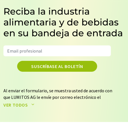
Reciba la industria
alimentaria y de bebidas
en su bandeja de entrada
SUSCRÍBASE AL BOLETÍN
Al enviar el formulario, se muestra usted de acuerdo con
que LUMITOS AG le envíe por correo electrónico el
boletín o boletines seleccionados anteriormente. Sus
VER TODOS
datos no se facilitarán a terceros. El almacenamiento y
el procesamiento de sus datos se realiza sobre la base
de nuestra
política de protección de datos
. LUMITOS