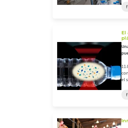
f
El
pl
Una
pue
11.
con
el 
f
In