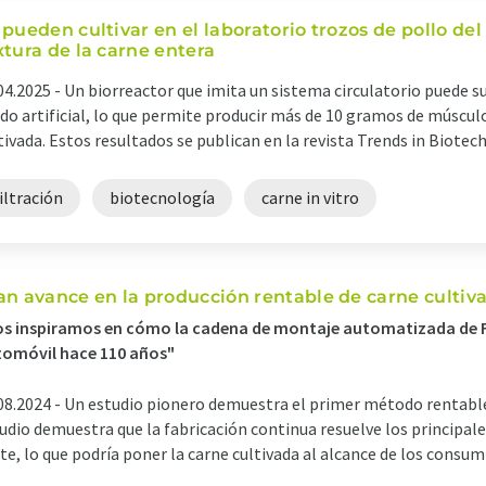
 pueden cultivar en el laboratorio trozos de pollo d
xtura de la carne entera
04.2025 -
Un biorreactor que imita un sistema circulatorio puede s
ido artificial, lo que permite producir más de 10 gramos de múscul
tivada. Estos resultados se publican en la revista Trends in Biotechn
iltración
biotecnología
carne in vitro
an avance en la producción rentable de carne cultiv
s inspiramos en cómo la cadena de montaje automatizada de Fo
omóvil hace 110 años"
08.2024 -
Un estudio pionero demuestra el primer método rentable 
udio demuestra que la fabricación continua resuelve los principal
te, lo que podría poner la carne cultivada al alcance de los consumi