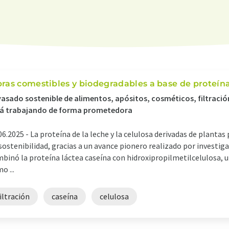
bras comestibles y biodegradables a base de proteína
asado sostenible de alimentos, apósitos, cosméticos, filtración
tá trabajando de forma prometedora
06.2025 -
La proteína de la leche y la celulosa derivadas de planta
sostenibilidad, gracias a un avance pionero realizado por investig
binó la proteína láctea caseína con hidroxipropilmetilcelulosa
o ...
iltración
caseína
celulosa