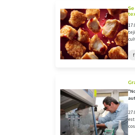
Se
te
17.
tej
cul
f
Gr
"No
aut
27.
est
cos