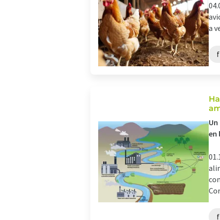
04.
avi
a v
f
Ha
am
Un 
en 
01.
ali
com
Core
f