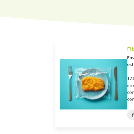
Fi
Env
es
12.
en 
com
com
f