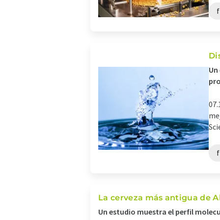
f
Di
Un 
pr
07.
mej
Sci
f
La cerveza más antigua de A
Un estudio muestra el perfil molecu