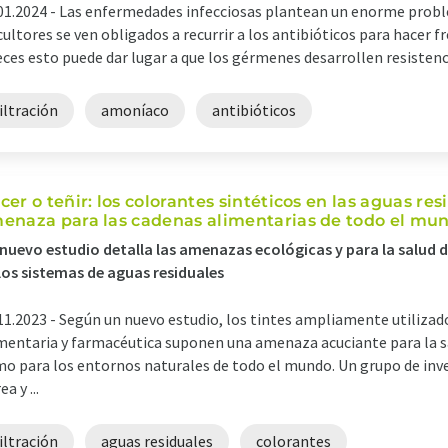
01.2024 -
Las enfermedades infecciosas plantean un enorme proble
cultores se ven obligados a recurrir a los antibióticos para hacer 
eces esto puede dar lugar a que los gérmenes desarrollen resistenci
iltración
amoníaco
antibióticos
cer o teñir: los colorantes sintéticos en las aguas r
enaza para las cadenas alimentarias de todo el mu
nuevo estudio detalla las amenazas ecológicas y para la salud de
los sistemas de aguas residuales
11.2023 -
Según un nuevo estudio, los tintes ampliamente utilizados
mentaria y farmacéutica suponen una amenaza acuciante para la s
o para los entornos naturales de todo el mundo. Un grupo de inve
a y ...
iltración
aguas residuales
colorantes