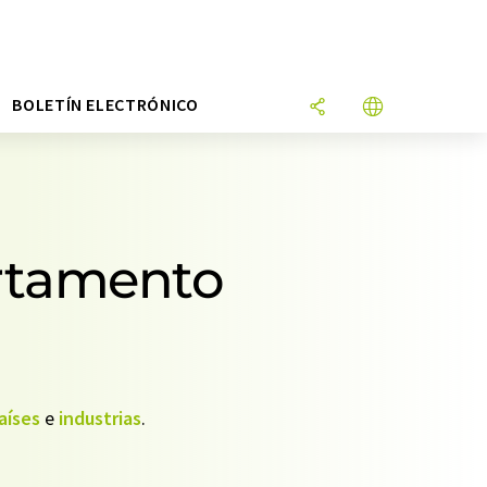
N
BOLETÍN ELECTRÓNICO
artamento
aíses
e
industrias
.