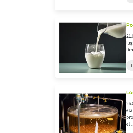
Po
21.
lug
lim
f
Lo
26.
ela
pro
el ..