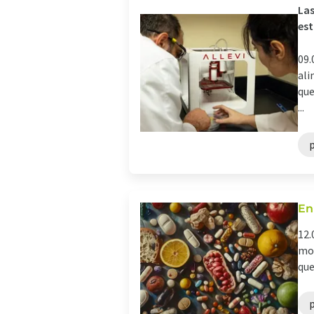
Las
est
09.
ali
que
...
En
12.
mot
que