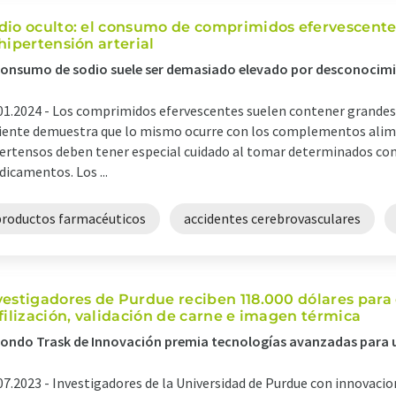
dio oculto: el consumo de comprimidos efervescentes
 hipertensión arterial
consumo de sodio suele ser demasiado elevado por desconocim
01.2024 -
Los comprimidos efervescentes suelen contener grandes 
iente demuestra que lo mismo ocurre con los complementos alimen
ertensos deben tener especial cuidado al tomar determinados c
icamentos. Los ...
productos farmacéuticos
accidentes cerebrovasculares
vestigadores de Purdue reciben 118.000 dólares para
ofilización, validación de carne e imagen térmica
Fondo Trask de Innovación premia tecnologías avanzadas para 
07.2023 -
Investigadores de la Universidad de Purdue con innovaci