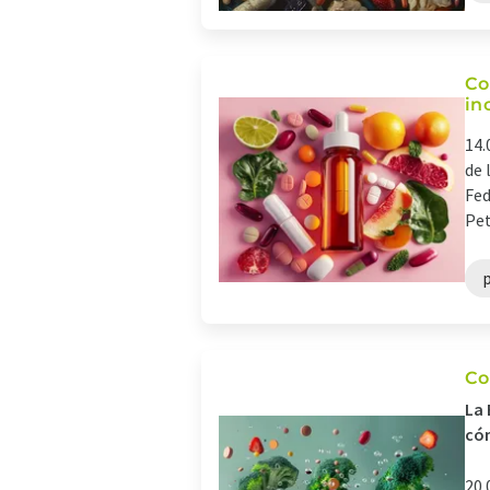
Co
in
14.
de 
Fed
Pet
Co
La 
cóm
20.