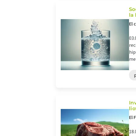
So
la
El 
03.
rec
hip
med
In
li
El 
18.