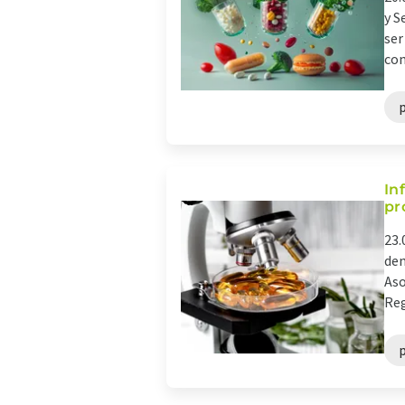
y S
ser
com
In
pr
23.
dem
Aso
Reg