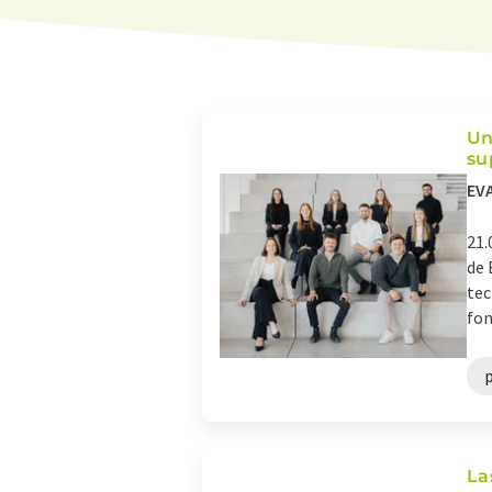
Un
su
EVA
21.
de 
tec
fon
La