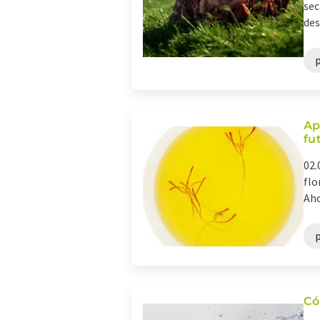
sec
des
Ap
fu
02.
flo
Aho
Có