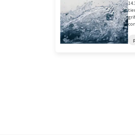
14.
tie
gri
con