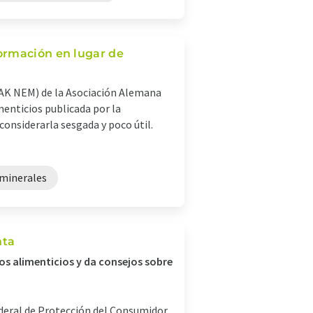
ormación en lugar de
AK NEM) de la Asociación Alemana
enticios publicada por la
onsiderarla sesgada y poco útil.
minerales
nta
s alimenticios y da consejos sobre
ederal de Protección del Consumidor