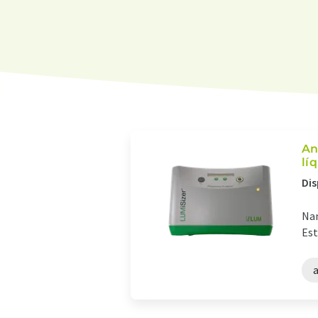
An
lí
Dis
Nan
Est
a