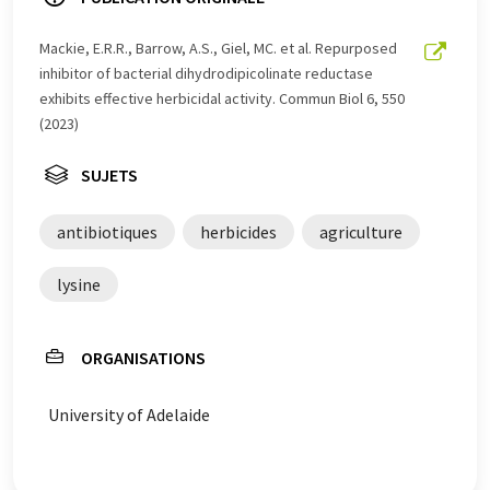
un plus large éventail d'actualités. Comme cet article a
été traduit avec traduction automatique, il est possible
Mackie, E.R.R., Barrow, A.S., Giel, MC. et al. Repurposed
qu'il contienne des erreurs de vocabulaire, de syntaxe ou
inhibitor of bacterial dihydrodipicolinate reductase
de grammaire. L'article original dans Anglais peut être
exhibits effective herbicidal activity. Commun Biol 6, 550
trouvé
ici
.
(2023)
SUJETS
antibiotiques
herbicides
agriculture
lysine
ORGANISATIONS
University of Adelaide