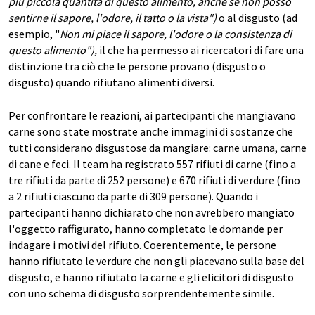
più piccola quantità di questo alimento, anche se non posso
sentirne il sapore, l'odore, il tatto o la vista")
o al disgusto (ad
esempio, "
Non mi piace il sapore, l'odore o la consistenza di
questo alimento"),
il che ha permesso ai ricercatori di fare una
distinzione tra ciò che le persone provano (disgusto o
disgusto) quando rifiutano alimenti diversi.
Per confrontare le reazioni, ai partecipanti che mangiavano
carne sono state mostrate anche immagini di sostanze che
tutti considerano disgustose da mangiare: carne umana, carne
di cane e feci. Il team ha registrato 557 rifiuti di carne (fino a
tre rifiuti da parte di 252 persone) e 670 rifiuti di verdure (fino
a 2 rifiuti ciascuno da parte di 309 persone). Quando i
partecipanti hanno dichiarato che non avrebbero mangiato
l'oggetto raffigurato, hanno completato le domande per
indagare i motivi del rifiuto. Coerentemente, le persone
hanno rifiutato le verdure che non gli piacevano sulla base del
disgusto, e hanno rifiutato la carne e gli elicitori di disgusto
con uno schema di disgusto sorprendentemente simile.