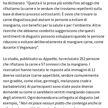
ha dichiarato: "Questa è la prova più solida fino ad oggi che
rifiutiamo la carne e le verdure che troviamo repellenti sulla
base di diversi processi sottostanti. È ovvio che trovare la
carne disgustosa può aiutare le persone a evitare di
mangiarla, con benefici per la salute e per l'ambiente. Altre
ricerche che abbiamo condotto suggeriscono che questi
sentimenti di disgusto possono svilupparsi quando le persone
riducono o evitano deliberatamente di mangiare carne, come
durante il Veganuary".
Lo studio, pubblicato su
Appetite, ha
reclutato 252 persone
che rifiutano la carne e 57 onnivori che la mangiano. I
ricercatori hanno testato le risposte alle immagini di 11
diverse sostanze (carne appetibile, verdure comunemente
non gradite, come olive, germogli, melanzane crude e
barbabietole). Ai partecipanti sono state poste diverse
domande su come si sarebbero sentiti mangiando ciascuno
degli alimenti. Ogni domanda era collegata al disgusto (ad
esempio, "
Non mi piace nessun piatto che contenga anche la