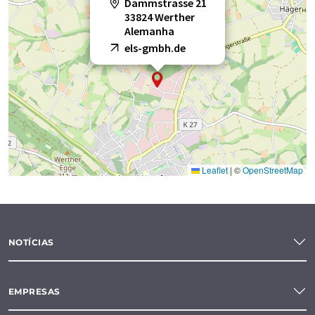
Dammstrasse 21
33824 Werther
Alemanha
els-gmbh.de
Leaflet
|
©
OpenStreetMap
NOTÍCIAS
EMPRESAS