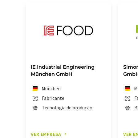
IE Industrial Engineering
Simon
München GmbH
Gmb
München
M
Fabricante
F
Tecnologia de produção
B
VER EMPRESA
VER E