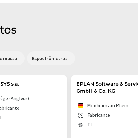
tos
e massa
Espectrômetros
YS s.a.
EPLAN Software & Servi
GmbH & Co. KG
iège (Angleur)
Monheim am Rhein
abricante
Fabricante
I
TI