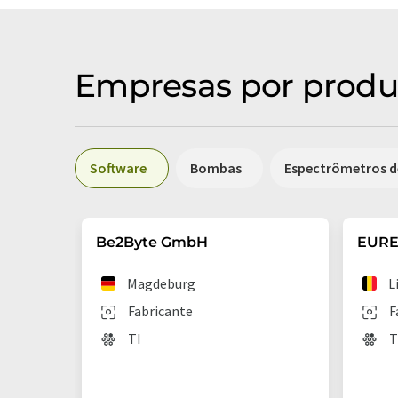
Empresas por produ
Software
Bombas
Espectrômetros d
Be2Byte GmbH
EURES
Magdeburg
L
Fabricante
F
TI
T