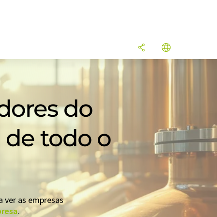
dores do
7 de todo o
a ver as empresas
presa
.