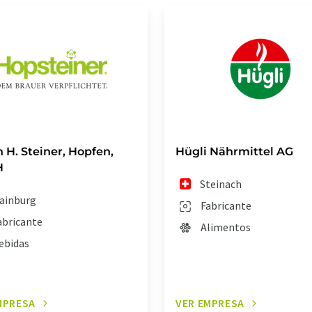
 H. Steiner, Hopfen,
Hügli Nährmittel AG
H
Steinach
ainburg
Fabricante
abricante
Alimentos
ebidas
MPRESA
VER EMPRESA