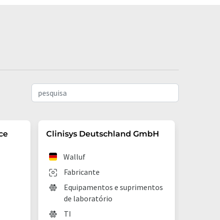
ce
Clinisys Deutschland GmbH
STARLI
Walluf
Hol
Fabricante
Fab
Equipamentos e suprimentos
TI
de laboratório
TI