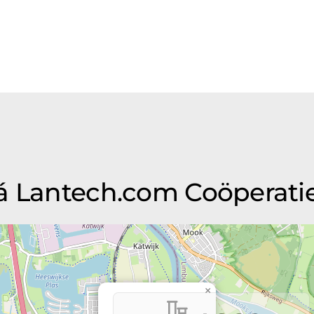
á Lantech.com Coöperatie
×