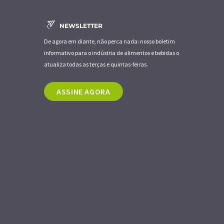
NEWSLETTER
De agora em diante, não perca nada: nosso boletim
informativo para o indústria de alimentos e bebidas o
atualiza todas as terças e quintas-feiras.
ASSINE AGORA