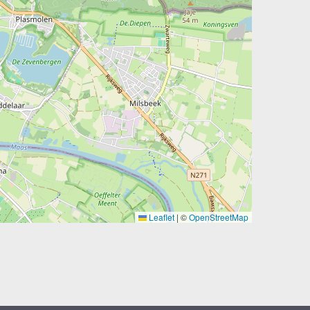
Leaflet
|
©
OpenStreetMap